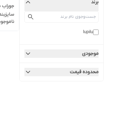
برند
جوراب ش
سایزبندی 2 تا 6
ناموجود
lupilu
موجودی
محدوده قیمت