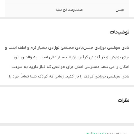
جنس
صددرصد نخ پنبه
توضیحات
بادی مجلسی نوزادی جنس بادی مجلسی نوزادی بسیار نرم و لطف است و
برای نوازش و در آغوش گرفتن نوزاد بسیار عالی است. به والدین این
امکان را می دهد دسترسی آسان برای مواقعی که نیاز دارید به سرعت
بادی مجلسی نوزادی کودک را باز کنید. زمانی که کودک شما تماماً خود را
خیس می کند و شما نیزمتوجه می شوید که با یک فوران شدید مدفوع
روبرو شده اید. نوزاد شما نیز مبارزه میکند برای درآوردن بادی مجلسی
نظرات
نوزادی پیش از آن که به همه جا ختم شود، با طراحی شگفت انگیز این
بادی مجلسی نوزادی، این مشکلی نیست. قرار دادن پاپرها از بالا به پایین
به این معنی است که شما می‌توانید به سرعت سرهمی بادی را درآورید،
دسته‌بندی
:
بادی نوزادی
کوچولوی خود را تمیز کنید و بدون استرس و بهم ریختگی به آن‌ها