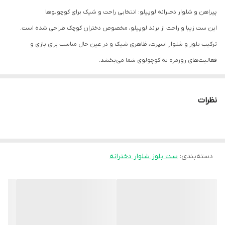
پیراهن و شلوار دخترانه لوپیلو: انتخابی راحت و شیک برای کوچولوها
ضخامت
نازک
این ست زیبا و راحت از برند لوپیلو، مخصوص دختران کوچک طراحی شده است.
برند
لوپیلو آلمان
ترکیب بلوز و شلوار اسپرت، ظاهری شیک و در عین حال مناسب برای بازی و
فعالیت‌های روزمره به کوچولوی شما می‌بخشد.
کد
4054601009913
بلوز:
یقه گرد با کشباف برای راحتی بیشتر
نظرات
طراحی اسپرت و مدرن
جنس نرم و لطیف برای پوست حساس کودکان
شلوار:
دسته‌بندی
:
ست بلوز شلوار دخترانه
کمر کشباف برای آزادی حرکت
دمپای کشباف برای راحتی و فیت شدن روی پا
طراحی اسپرت و مناسب برای فعالیت‌های روزمره
جنس پارچه:
جنس پارچه از نخ و الیاف کشسان با کیفیت بالا تولید شده است. این ترکیب