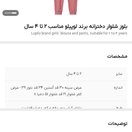
بلوز شلوار دخترانه برند لوپیلو مناسب 2 تا 4 سال
Lupilo brand girls' blouse and pants, suitable for 2 to 4 years
مشخصات
سایز
2 تا 4 سال
اندازه
عرض سینه 30 قد آستین 34 قد بلوز 39 - عرض
کمر شلوار 21 قد شلوار 51 دمپا 8
طرح
دارای کش دور یقه و کمر دمپا - قابلیت
کشسانی
توضیحات
جنس
الیاف کاملا طبیعی 100 % نخ پنبه