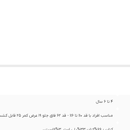
ند
:
لوپیلو آلمان
نگ
:
آبی نفتی
د
:
4055334893992
4 تا 6 سال
مناسب افراد با قد 110 تا 116 - قد 62 فاق جلو 19 عرض کمر 25 قابل کشسانی
کتان - 66%کتان 33%پلی استر 3%الاسیتن