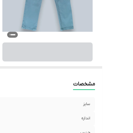
بر
ر
ک
مشخصات
سایز
اندازه
جنس