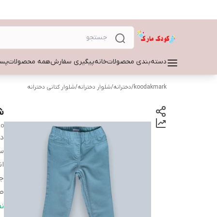
دسته‌بندی محصولات
خانه
پیگیری سفارش
همه محصولات
پسر
koodakmark
/
دخترانه
/
شلوار دخترانه
/
شلوار کتانی دخترانه
شل
lo
دس
سا
ان
ج
ط
ض
ن