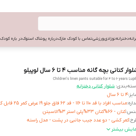
انه
دخترانه
نوزادی
ورزشی
تماس با کودک مارک
درباره پوشاک استوک
در باره کودک
وار کتانی بچه گانه مناسب 4 تا 6 سال لوپیلو
Children's linen pants suitable for 4 to 6 years Lupi
ته‌بندی
:
شلوار کتانی دخترانه
یز
:
4 تا 6 سال
دازه
:
مناسب افراد با قد 110 تا 116 - قد 62 فاق جلو 19 عرض کمر 25 قابل کشسانی
نس
:
کتان - 66%کتان 33%پلی استر 3%الاسیتن
رح
:
کمر کشی - دو عدد جیب جانبی در پشت - مدل راسته
خامت
:
متوسط
مایش بیشتر