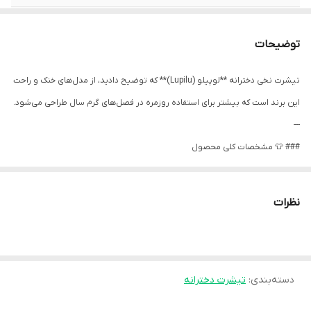
اندازه ( 4 تا 6 سال )
عرض سینه 32 عرض شانه 23 - عرض شکم 33 -
قد آستین6 - قد 45
توضیحات
طرح
دارای طرح چاپی و پولکی - قسمت حلقه آستین
تیشرت نخی دخترانه **لوپیلو (Lupilu)** که توضیح دادید، از مدل‌های خنک و راحت
چین دار- دارای کش نازک دور یقه - مناسب
فصل بهار و تابستان
این برند است که بیشتر برای استفاده روزمره در فصل‌های گرم سال طراحی می‌شود.
---
جنس
متریال: ۱۰۰٪ نخ- قابلیت کشسانی دارد-جنس
### 👕 مشخصات کلی محصول
پارچه نخ کاملا ارگانیک
* **برند:** لوپیلو (Lupilu) – برند پوشاک کودک آلمانی
برند
لوپیلو آلمان
* **جنس:** نخ ۱۰۰٪ (خنک، سبک و سازگار با پوست حساس کودک)
نظرات
کد
۴۰۵۴۵۹۹۰۳۵۴۳۷
* **طرح:** چاپی + پولکی (Sequins) که معمولاً براق و جذاب است و برای بچه‌ها
جذابیت بصری دارد
* **طراحی:**
دسته‌بندی
:
تیشرت دخترانه
* **قسمت حلقه آستین چین‌دار** (افزایش زیبایی و دخترانه‌تر شدن کار)
* **کش نازک دور یقه** (برای راحتی و انعطاف بیشتر هنگام پوشیدن)