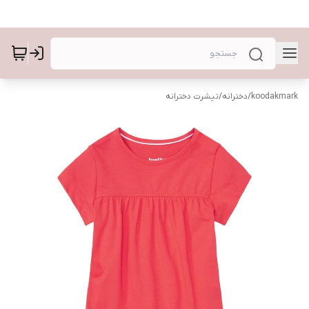
koodakmark
/
دخترانه
/
تیشرت دخترانه