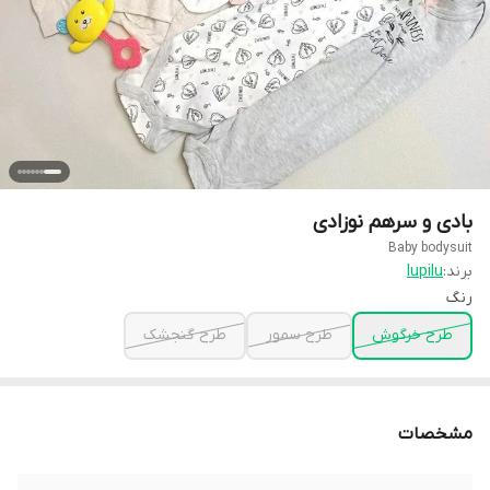
بادی و سرهم نوزادی
Baby bodysuit
برند:
lupilu
رنگ
طرح خرگوش
طرح سمور
طرح گنجشک
مشخصات