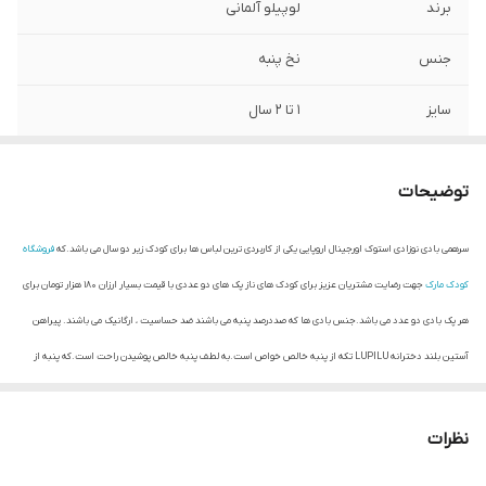
برند
لوپیلو آلمانی
جنس
نخ پنبه
سایز
۱ تا 2 سال
قیمت
پک دو عدد 180.000 تومان
توضیحات
سرهمی بادی نوزادی استوک اورجینال اروپایی یکی از کاربردی ترین لباس ها برای کودک زیر دو سال می باشد.که
فروشگاه
کودک مارک
جهت رضایت مشتریان عزیز برای کودک های ناز پک های دو عددی با قیمت بسیار ارزان 180 هزار تومان برای
هر پک بادی دو عدد می باشد.جنس بادی ها که صددرصد پنبه می باشند ضد حساسیت ، ارگانیک می باشند. پیراهن
آستین بلند دخترانه LUPILU تکه از پنبه خالص خواص است.به لطف پنبه خالص پوشیدن راحت است.که پنبه از
کشتزارهای آفریقا تولید شده است.
دستورالعمل های مراقبت :
نظرات
حداکثر شستشو 40 درجه سانتی گراد