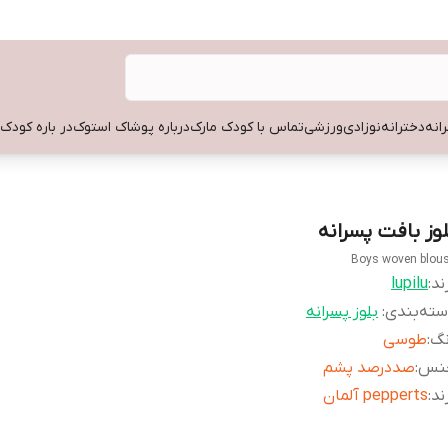
انه
دخترانه
نوزادی
ورزشی
تماس با کودک مارک
درباره پوشاک استوک
در باره کودک
لوز بافت پسرانه
Boys woven blou
ند:
lupilu
ته‌بندی
:
بلوز پسرانه
نگ
:
طوسی
نس
:
صددرصد پشم
ند
:
pepperts آلمان