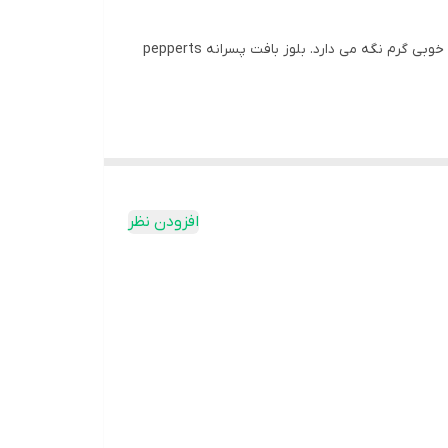
بلوز بافت پسرانه برند pepperts یک انتخاب عالی برای فصل زمستان است. این بلوز از جنس پشم نرم و لطیف ساخته شده است و به خوبی گرم نگه می دارد. بلوز بافت پسرانه pepperts
افزودن نظر
کت یا ژاکت نیز پوشید. برای ست کردن بلوز بافت پسرانه
ن از یک جفت کفش کتانی یا بوت استفاده کرد. برای ست کردن بلوز بافت پسرانه pepperts با شلوار کتان یا شلوار پارچه ای، می توان از یک جفت کفش کالج یا
 بافت استفاده کنید. همچنین می توانید از یک کت یا ژاکت با رنگ متضاد
https://www.insta
مراجعه نمایید.