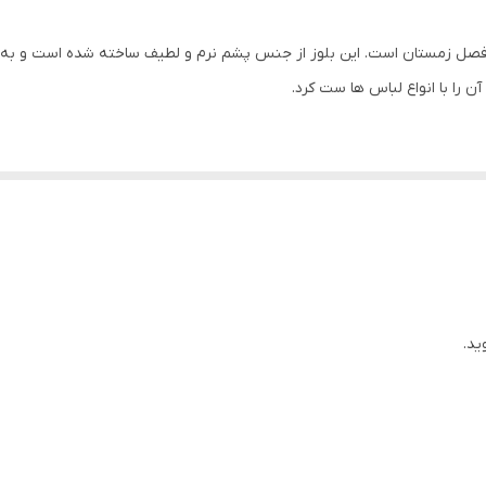
را با انواع لباس ها ست کرد.
 توان با انواع شلوار جین، شلوار کتان و شلوار پارچه ای ست کرد. همچنین می توان آن را با 
ید.
pepperts با شلوار جین، می توا
لوز بافت پسرانه pepperts را با کت یا ژاکت بپوشید، می توانید از یک کت یا ژاکت با رنگ مشابه بلوز
ی توانید به پیچ اینستاگرامی کودک مارک به آدرس
gram.com/koodak_mark/