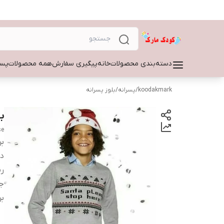
دسته‌بندی محصولات
خانه
پیگیری سفارش
همه محصولات
پسر
koodakmark
/
پسرانه
/
بلوز پسرانه
ب
se
بر
دس
ر
ج
بر