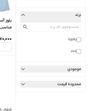
برند
بلوز آست
مناسب 2 تا 4 سال کد 8
70,000
lupilu
ovs
موجودی
محدوده قیمت
شلوار ر