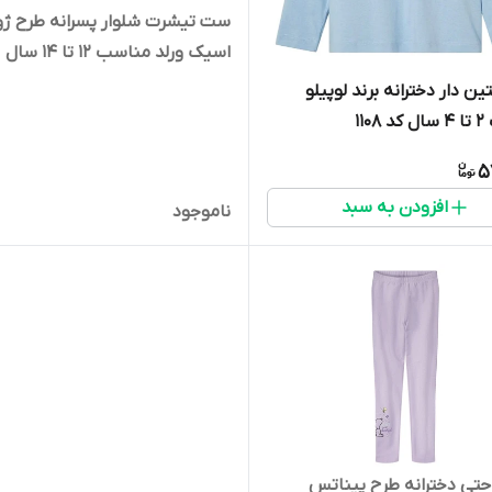
ست تیشرت شلوار پسرانه طرح ژو
اسیک ورلد مناسب 12 تا 14 سال
ین دار دخترانه برند لوپیلو
110
5
افزودن به سبد
ناموجود
احتی دخترانه طرح پیناتس