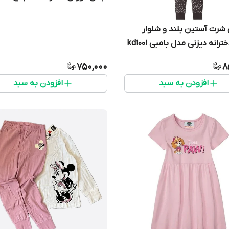
رت آستین بلند و شلوار
رانه دیزنی مدل بامبی kd1001
750,000
8
افزودن به سبد
افزودن به سبد