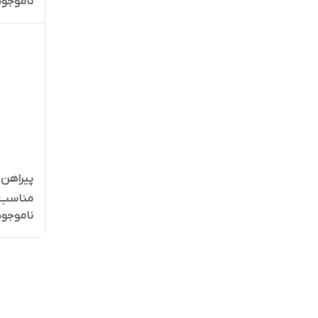
ناموجود
پیراهن ک
مناسب 2 تا 4 س
ناموجود