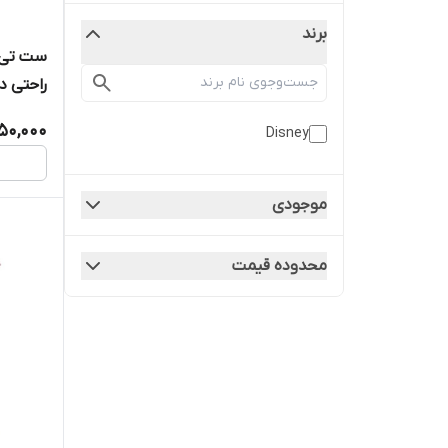
برند
ست تی ش
راحتی دخت
50,000
Disney
موجودی
محدوده قیمت