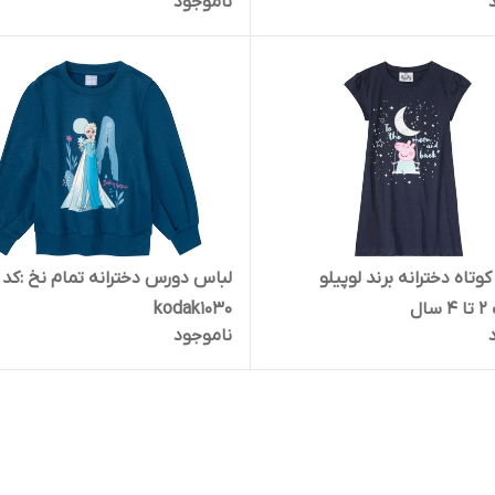
ناموجود
kd1003
وتاه دخترانه برند لوپیلو
لباس دورس دخترانه تمام نخ :کد
ال
kodak1030
ناموجود