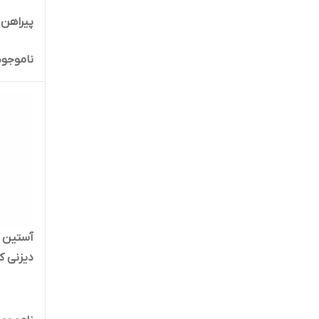
پیراهن 
ناموجود
آستین بل
دیزنی کد 017