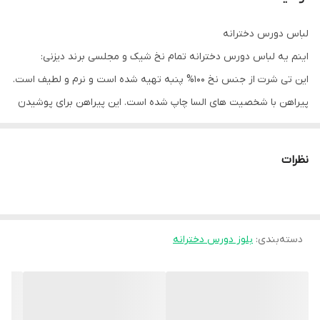
طرح
جنس دورس ترکیب بالا نخ پنبه - با ضخامت
نسبتا متوسط - فاقد پوشش لایه داخلی کرکی -
لباس دورس دخترانه
مدل یقه گرد‌ دور کشبافت - دور مچ و‌کمر
کشبافت - طرح چاپی برجسته - قابلیت کشسانی
اینم یه لباس دورس دخترانه تمام نخ شیک و مجلسی برند دیزنی:
کم دارد
این تی شرت از جنس نخ ۱۰۰% پنبه تهیه شده است و نرم و لطیف است.
پیراهن با شخصیت های السا چاپ شده است. این پیراهن برای پوشیدن
برند
دیزینی
روزمره یا برای یک موقعیت خاص عالی است.
در اینجا چند پیراهن دخترانه تمام نخ شیک و مجلسی دیگر از برند دیزنی
نظرات
آورده شده است:
این پیراهن ها همگی از جنس نخ ۱۰۰% پنبه بوده و نرم و لطیف هستند.
آنها دارای یقه گرد هستند. این پیراهن ها با شخصیت های مختلف دیزنی
دسته‌بندی
:
بلوز دورس دخترانه
از جمله پرنسس ها، شخصیت های پیکسار و شخصیت های جنگ ستاره
ها چاپ شده اند. این تی شرت ها برای پوشیدن روزمره یا برای یک
موقعیت خاص عالی هستند.