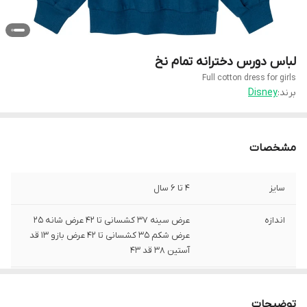
لباس دورس دخترانه تمام نخ
Full cotton dress for girls
برند:
Disney
مشخصات
سایز
4 تا 6 سال
اندازه
عرض سینه ۳۷ کشسانی تا ۴۲ عرض شانه ۲۵
عرض شکم ۳۵ کشسانی تا ۴۲ عرض بازو ۱۳ قد
آستین ۳۸ قد ۴۳
جنس
نخ پنبه - متریال : ۶۰ ٪ نخ– ۴۰ ٪ پلی استر
توضیحات