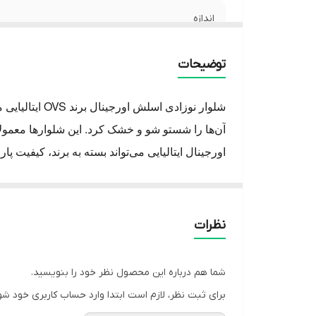
اندازه
برند
توضیحات
رنگ
آن‌ها را شستو شو و خشک کرد.
 این شلوارها معمولاً دار
اورجینال ایتالیایی می‌تواند بسته به برند، کیفیت پارچه و سایر عوامل متفاوت باشد.
ارزان تر هستند.
در ادامه به بررسی برخی از ویژگی‌های شلوار نوزادی اسلش شیک اورجینال ایتالیایی می‌پردازیم
پارچه باکیفیت:
شلوار نوزادی اسلش اورجینا
نظرات
دو ساخته می‌شوند.
برش راحت:
شلوار نوزادی اسلش اورجینال
شما هم درباره این محصول نظر خود را بنویسید.
طراحی شیک:
شلوار نوزادی اسلش اورجین
برای ثبت نظر، لازم است ابتدا وارد حساب کاربری خود شو