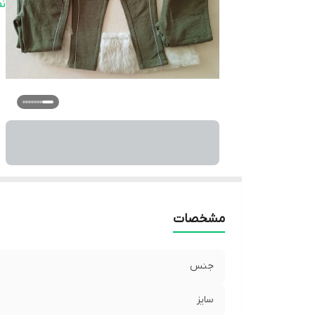
ر
ن
مشخصات
جنس
سایز