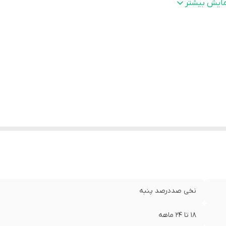
نگ
:
سبز لجنی
مایش بیشتر
نخی صددرصد پنبه
18 تا 24 ماهه