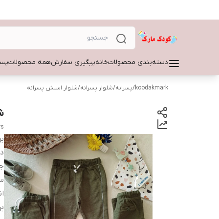
دسته‌بندی محصولات
خانه
پیگیری سفارش
همه محصولات
پسر
koodakmark
/
پسرانه
/
شلوار پسرانه
/
شلوار اسلش پسرانه
شل
rs
بر
دس
ج
سا
ان
بر