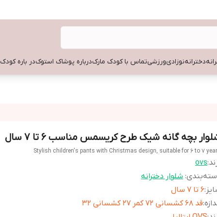
انه
دخترانه
نوزادی
ورزشی
تماس با کودک مارک
درباره پوشاک استوک
در باره کودک
وار بچه گانه شیک طرح کریسمس مناسب 6 تا 7 سال
Stylish children's pants with Christmas design, suitable for 6 to 7 yea
ند:
ovs
ته‌بندی
:
شلوار دخترانه
یز
:
6 تا 7 سال
دازه
:
قد 68 کشسانی 72 کمر 27 کشسانی 32