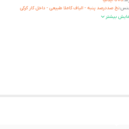
ند
:
OVS ایتالیا
نس
:
نخ صددرصد پنبه - الیاف کاملا طبیعی - داخل کار کرکی
خامت
:
متوسط
مایش بیشتر