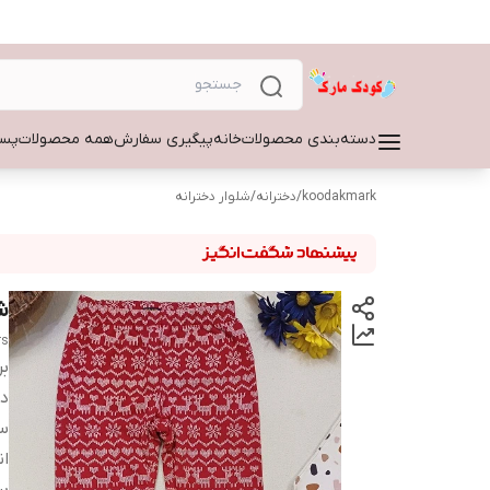
دسته‌بندی محصولات
خانه
پیگیری سفارش
همه محصولات
پسر
koodakmark
/
دخترانه
/
شلوار دخترانه
شل
rs
بر
دس
سا
ان