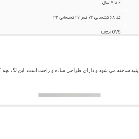
6 تا 7 سال
قد 68 کشسانی 72 کمر 27 کشسانی 32
OVS ایتالیا
نخ صددرصد پنبه - الیاف کاملا طبیعی - داخل کار کرکی
متوسط
نخ پنبه ساخته می شود و دارای طراحی ساده و راحت است. این
لگ بچه گ