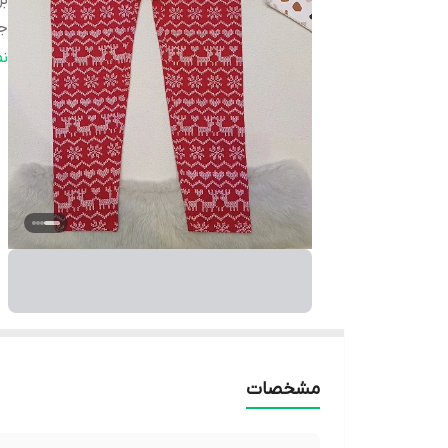
بر
ج
ض
ن
مشخصات