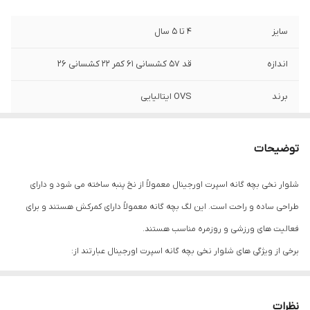
سایز
4 تا 5 سال
اندازه
قد 57 کشسانی 61 کمر 22 کشسانی 26
برند
OVS ایتالیایی
جنس
صددرصد نخ پنبه- بسیار لطیف و راحت
توضیحات
رنگ
مشکی
شلوار نخی بچه گانه اسپرت اورجینال معمولاً از نخ پنبه ساخته می شود و دارای
ضخامت
نازک
طراحی ساده و راحت است. این لگ بچه گانه معمولاً دارای کمرکش هستند و برای
فعالیت های ورزشی و روزمره مناسب هستند.
برخی از ویژگی های شلوار نخی بچه گانه اسپرت اورجینال عبارتند از:
ساخته شده از نخ پنبه با کیفیت بالا
طراحی ساده و راحت
نظرات